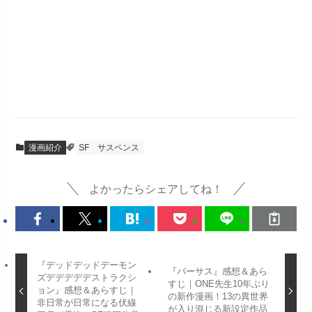
漫画紹介
SF
サスペンス
よかったらシェアしてね！
『デッドデッドデーモン
『バーサス』感想＆あら
ズデデデデデストラクシ
すじ｜ONE先生10年ぶり
ョン』感想＆あらすじ｜
の新作漫画！13の異世界
非日常が日常になる伏線
が入り混じる新設定作品