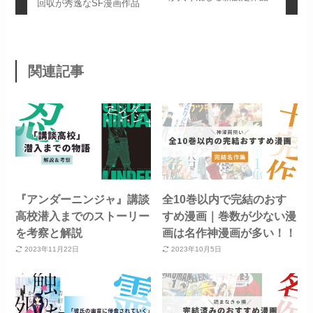
回収が秀逸なSF漫画作品
関連記事
『アンダーニンジャ』講談
全10巻以内で完結のおす
高校潜入までのストーリー
すめ漫画｜巻数が少ない漫
を考察と解説
画は名作神漫画が多い！！
2023年11月22日
2023年10月5日