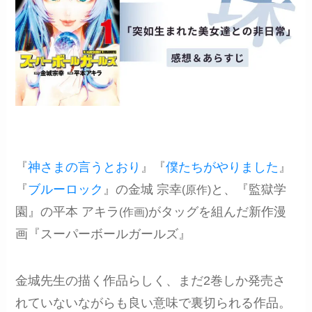
『
神さまの言うとおり
』『
僕たちがやりました
』
『
ブルーロック
』の金城 宗幸
と、『監獄学
(原作)
園』の平本 アキラ
がタッグを組んだ新作漫
(作画)
画『スーパーボールガールズ』
金城先生の描く作品らしく、まだ2巻しか発売さ
れていないながらも良い意味で裏切られる作品。